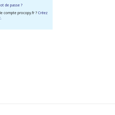
mot de passe ?
de compte procopy.fr ?
Créez
.